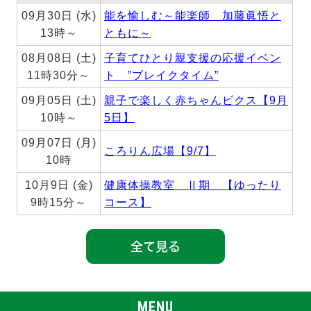
09月30日 (水)
能を愉しむ～能楽師 加藤眞悟と
13時～
ともに～
08月08日 (土)
子育てひとり親支援の応援イベン
11時30分～
ト ‟ブレイクタイム”
09月05日 (土)
親子で楽しく赤ちゃんビクス【9月
10時～
5日】
09月07日 (月)
ころりん広場【9/7】
10時
10月9日 (金)
健康体操教室 Ⅱ期 【ゆったり
9時15分～
コース】
全て見る
MENU